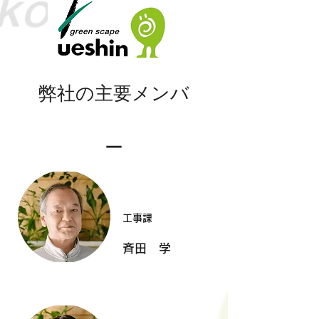
弊社の主要メンバ
ー
​工事課
斉田 学